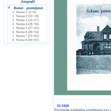
fotografii
Rumia - przemijanie
Strona 1 (1÷9)
1.
Strona 2 (10÷18)
2.
Strona 3 (19÷27)
3.
Strona 4 (28÷36)
4.
Strona 5 (37÷45)
5.
Strona 6 (46÷54)
6.
Strona 7 (55÷63)
7.
Strona 8 (64÷65)
8.
IV/1929
Pocztówka trójdzielna przedstawia trzy