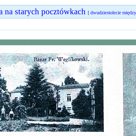
 na starych pocztówkach
[ dwudziestolecie międz