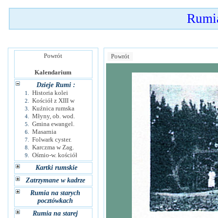
Rumia
Powrót
Powrót
Kalendarium
Dzieje Rumi :
Historia kolei
1.
Kościół z XIII w
2.
Kuźnica rumska
3.
Młyny, ob. wod.
4.
Gmina ewangel.
5.
Masarnia
6.
Folwark cyster.
7.
Karczma w Zag.
8.
Ośmio-w. kościół
9.
Kartki rumskie
Zatrzymane w kadrze
Rumia na starych
pocztówkach
Rumia na starej