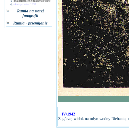
3.
dwudziestolecie międzywojenne
4.
okres po roku 1939
Rumia na starej
fotografii
Rumia - przemijanie
IV/1942
Zagórze, widok na młyn wodny Riebanta, 