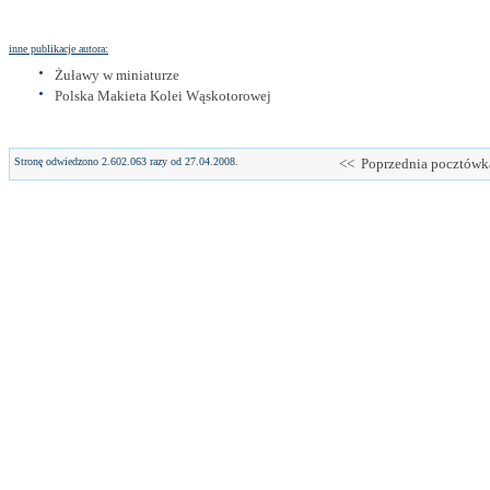
inne publikacje autora:
Żuławy w miniaturze
Polska Makieta Kolei Wąskotorowej
Stronę odwiedzono 2.602.063 razy od 27.04.2008.
<< Poprzednia pocztówk