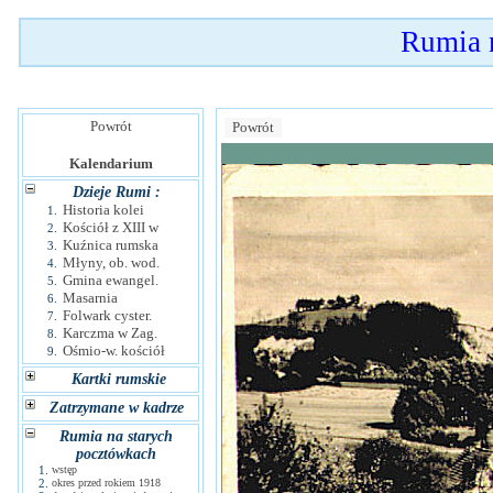
Rumia 
Powrót
Powrót
Kalendarium
Dzieje Rumi :
Historia kolei
1.
Kościół z XIII w
2.
Kuźnica rumska
3.
Młyny, ob. wod.
4.
Gmina ewangel.
5.
Masarnia
6.
Folwark cyster.
7.
Karczma w Zag.
8.
Ośmio-w. kościół
9.
Kartki rumskie
Zatrzymane w kadrze
Rumia na starych
pocztówkach
1.
wstęp
2.
okres przed rokiem 1918