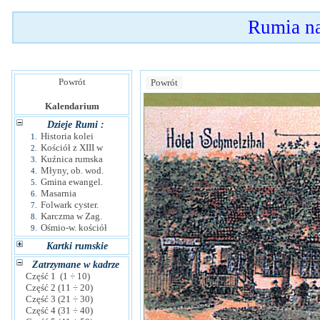
Rumia n
Powrót
Powrót
Kalendarium
Dzieje Rumi :
Historia kolei
1.
Kościół z XIII w
2.
Kuźnica rumska
3.
Młyny, ob. wod.
4.
Gmina ewangel.
5.
Masarnia
6.
Folwark cyster.
7.
Karczma w Zag.
8.
Ośmio-w. kościół
9.
Kartki rumskie
Zatrzymane w kadrze
Część 1 (1 ÷ 10)
Część 2 (11 ÷ 20)
Część 3 (21 ÷ 30)
Część 4 (31 ÷ 40)