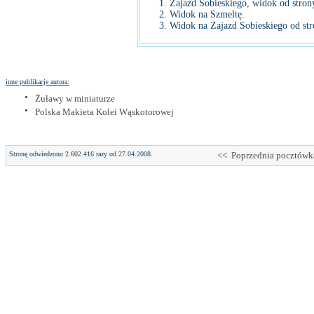
Zajazd Sobieskiego, widok od stron
Widok na Szmeltę.
Widok na Zajazd Sobieskiego od stro
inne publikacje autora:
Żuławy w miniaturze
Polska Makieta Kolei Wąskotorowej
Stronę odwiedzono 2.602.416 razy od 27.04.2008.
<< Poprzednia pocztówk