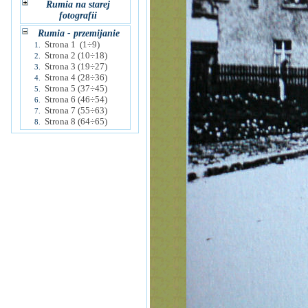
Rumia na starej
fotografii
Rumia - przemijanie
Strona 1 (1÷9)
1.
Strona 2 (10÷18)
2.
Strona 3 (19÷27)
3.
Strona 4 (28÷36)
4.
Strona 5 (37÷45)
5.
Strona 6 (46÷54)
6.
Strona 7 (55÷63)
7.
Strona 8 (64÷65)
8.