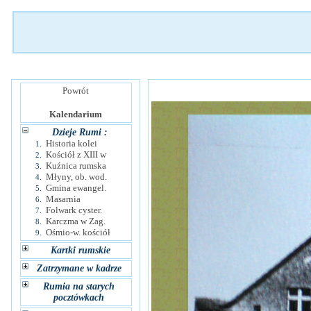
Powrót
Kalendarium
Dzieje Rumi :
Historia kolei
1.
Kościół z XIII w
2.
Kuźnica rumska
3.
Młyny, ob. wod.
4.
Gmina ewangel.
5.
Masarnia
6.
Folwark cyster.
7.
Karczma w Zag.
8.
Ośmio-w. kościół
9.
Kartki rumskie
Zatrzymane w kadrze
Rumia na starych
pocztówkach