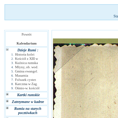
St
Powrót
Kalendarium
Dzieje Rumi :
Historia kolei
1.
Kościół z XIII w
2.
Kuźnica rumska
3.
Młyny, ob. wod.
4.
Gmina ewangel.
5.
Masarnia
6.
Folwark cyster.
7.
Karczma w Zag.
8.
Ośmio-w. kościół
9.
Kartki rumskie
Zatrzymane w kadrze
Rumia na starych
pocztówkach