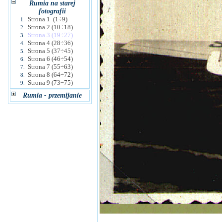
Rumia na starej
fotografii
Strona 1 (1÷9)
1.
Strona 2 (10÷18)
2.
Strona 3 (19÷27)
3.
Strona 4 (28÷36)
4.
Strona 5 (37÷45)
5.
Strona 6 (46÷54)
6.
Strona 7 (55÷63)
7.
Strona 8 (64÷72)
8.
Strona 9 (73÷75)
9.
Rumia - przemijanie