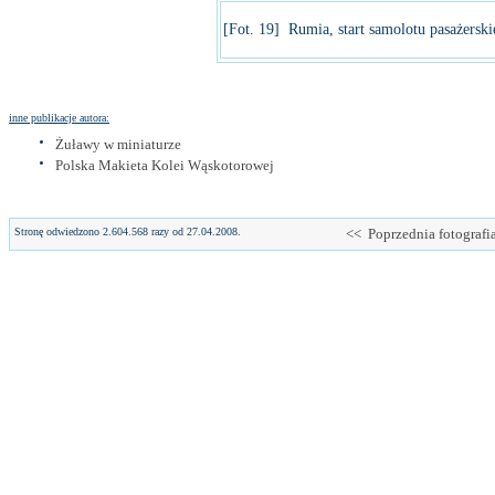
[Fot. 19] Rumia, start samolotu pasażerskie
inne publikacje autora:
Żuławy w miniaturze
Polska Makieta Kolei Wąskotorowej
Stronę odwiedzono 2.604.568 razy od 27.04.2008.
<< Poprzednia fotografi