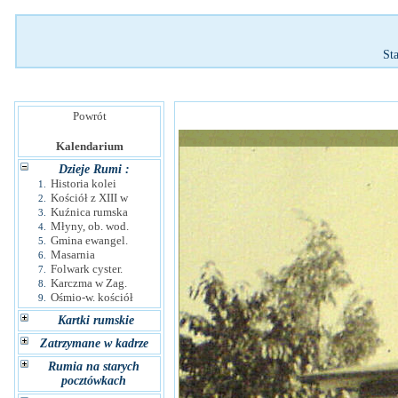
St
Powrót
Kalendarium
Dzieje Rumi :
Historia kolei
1.
Kościół z XIII w
2.
Kuźnica rumska
3.
Młyny, ob. wod.
4.
Gmina ewangel.
5.
Masarnia
6.
Folwark cyster.
7.
Karczma w Zag.
8.
Ośmio-w. kościół
9.
Kartki rumskie
Zatrzymane w kadrze
Rumia na starych
pocztówkach