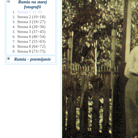
Rumia na starej
fotografii
Strona 1 (1÷9)
1.
Strona 2 (10÷18)
2.
Strona 3 (19÷27)
3.
Strona 4 (28÷36)
4.
Strona 5 (37÷45)
5.
Strona 6 (46÷54)
6.
Strona 7 (55÷63)
7.
Strona 8 (64÷72)
8.
Strona 9 (73÷75)
9.
Rumia - przemijanie