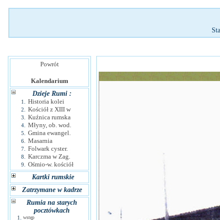
St
Powrót
Kalendarium
Dzieje Rumi :
Historia kolei
1.
Kościół z XIII w
2.
Kuźnica rumska
3.
Młyny, ob. wod.
4.
Gmina ewangel.
5.
Masarnia
6.
Folwark cyster.
7.
Karczma w Zag.
8.
Ośmio-w. kościół
9.
Kartki rumskie
Zatrzymane w kadrze
Rumia na starych
pocztówkach
1.
wstęp