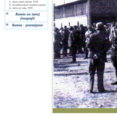
2.
okres przed rokiem 1918
3.
dwudziestolecie międzywojenne
4.
okres po roku 1939
Rumia na starej
fotografii
Rumia - przemijanie