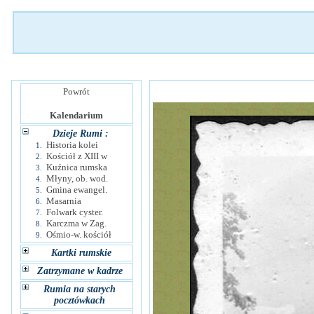
Powrót
Kalendarium
Dzieje Rumi :
Historia kolei
1.
Kościół z XIII w
2.
Kuźnica rumska
3.
Młyny, ob. wod.
4.
Gmina ewangel.
5.
Masarnia
6.
Folwark cyster.
7.
Karczma w Zag.
8.
Ośmio-w. kościół
9.
Kartki rumskie
Zatrzymane w kadrze
Rumia na starych
pocztówkach