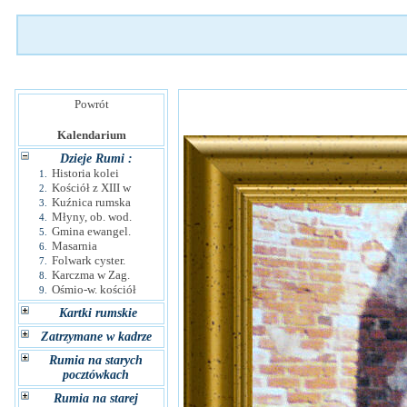
Powrót
Kalendarium
Dzieje Rumi :
Historia kolei
1.
Kościół z XIII w
2.
Kuźnica rumska
3.
Młyny, ob. wod.
4.
Gmina ewangel.
5.
Masarnia
6.
Folwark cyster.
7.
Karczma w Zag.
8.
Ośmio-w. kościół
9.
Kartki rumskie
Zatrzymane w kadrze
Rumia na starych
pocztówkach
Rumia na starej