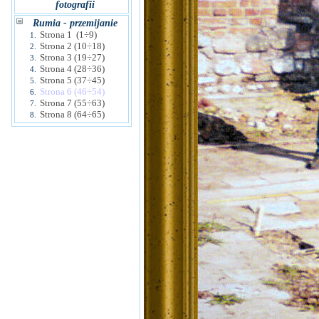
fotografii
Rumia - przemijanie
Strona 1 (1÷9)
1.
Strona 2 (10÷18)
2.
Strona 3 (19÷27)
3.
Strona 4 (28÷36)
4.
Strona 5 (37÷45)
5.
Strona 6 (46÷54)
6.
Strona 7 (55÷63)
7.
Strona 8 (64÷65)
8.