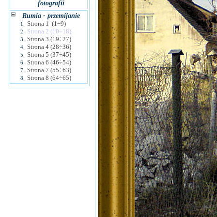
fotografii
Rumia - przemijanie
Strona 1 (1÷9)
1.
Strona 2 (10÷18)
2.
Strona 3 (19÷27)
3.
Strona 4 (28÷36)
4.
Strona 5 (37÷45)
5.
Strona 6 (46÷54)
6.
Strona 7 (55÷63)
7.
Strona 8 (64÷65)
8.