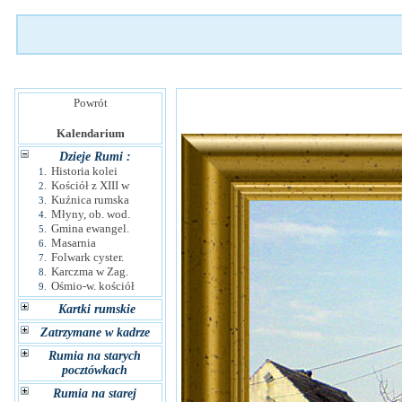
Powrót
Kalendarium
Dzieje Rumi :
Historia kolei
1.
Kościół z XIII w
2.
Kuźnica rumska
3.
Młyny, ob. wod.
4.
Gmina ewangel.
5.
Masarnia
6.
Folwark cyster.
7.
Karczma w Zag.
8.
Ośmio-w. kościół
9.
Kartki rumskie
Zatrzymane w kadrze
Rumia na starych
pocztówkach
Rumia na starej