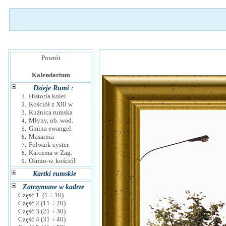
Powrót
Kalendarium
Dzieje Rumi :
Historia kolei
1.
Kościół z XIII w
2.
Kuźnica rumska
3.
Młyny, ob. wod.
4.
Gmina ewangel.
5.
Masarnia
6.
Folwark cyster.
7.
Karczma w Zag.
8.
Ośmio-w. kościół
9.
Kartki rumskie
Zatrzymane w kadrze
Część 1 (1 ÷ 10)
Część 2 (11 ÷ 20)
Część 3 (21 ÷ 30)
Część 4 (31 ÷ 40)