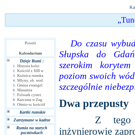
Ka
„Tun
Do czasu wybudow
Powrót
Słupska do Gdańs
Kalendarium
Dzieje Rumi :
szerokim korytem
Historia kolei
1.
Kościół z XIII w
2.
poziom swoich wód.
Kuźnica rumska
3.
Młyny, ob. wod.
4.
szczególnie niebezp
Gmina ewangel.
5.
Masarnia
6.
Folwark cyster.
7.
Karczma w Zag.
Dwa przepusty
8.
Ośmio-w. kościół
9.
Kartki rumskie
Z tego wzg
Zatrzymane w kadrze
Rumia na starych
inżynierowie zapro
pocztówkach