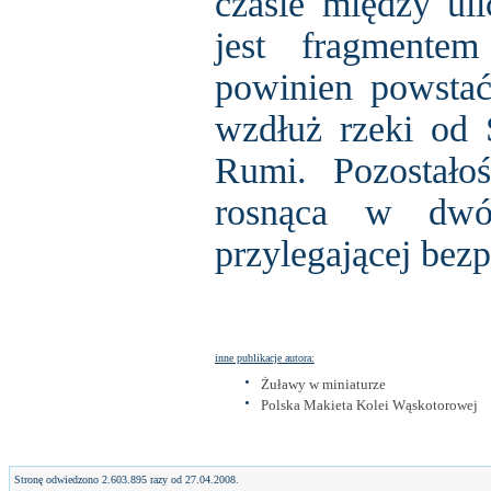
czasie między ul
jest fragmentem
powinien powstać
wzdłuż rzeki od 
Rumi. Pozostało
rosnąca w dwó
przylegającej bezp
inne publikacje autora:
Żuławy w miniaturze
Polska Makieta Kolei Wąskotorowej
Stronę odwiedzono 2.603.895 razy od 27.04.2008.