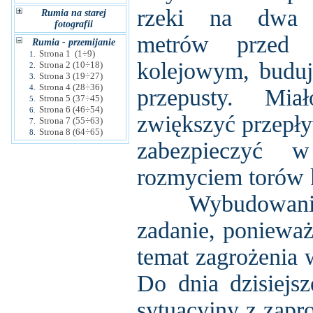
rzeki na dwa k
Rumia na starej
fotografii
metrów przed 
Rumia - przemijanie
Strona 1 (1÷9)
1.
kolejowym, buduj
Strona 2 (10÷18)
2.
Strona 3 (19÷27)
3.
Strona 4 (28÷36)
4.
przepusty. Mi
Strona 5 (37÷45)
5.
Strona 6 (46÷54)
6.
zwiększyć przepły
Strona 7 (55÷63)
7.
Strona 8 (64÷65)
8.
zabezpieczyć w
rozmyciem torów 
Wybudowanie t
zadanie, ponieważ 
temat zagrożenia 
Do dnia dzisiejs
sytuacyjny z zap