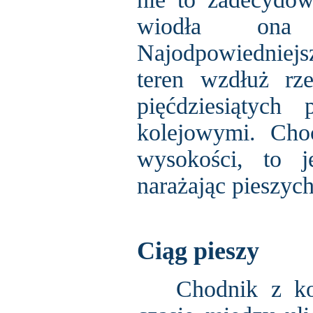
wiodła ona 
Najodpowiedniejsz
teren wzdłuż rz
pięćdziesiątych
kolejowymi. Choc
wysokości, to j
narażając pieszyc
Ciąg pieszy
Chodnik z kolo