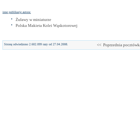
inne publikacje autora:
Żuławy w miniaturze
Polska Makieta Kolei Wąskotorowej
Stronę odwiedzono 2.602.099 razy od 27.04.2008.
<< Poprzednia pocztówk