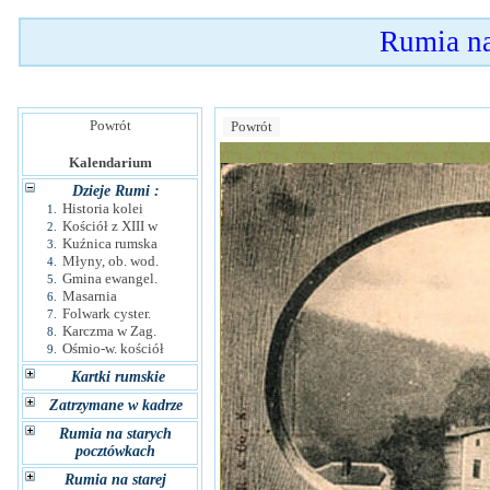
Rumia n
Powrót
Powrót
Kalendarium
Dzieje Rumi :
Historia kolei
1.
Kościół z XIII w
2.
Kuźnica rumska
3.
Młyny, ob. wod.
4.
Gmina ewangel.
5.
Masarnia
6.
Folwark cyster.
7.
Karczma w Zag.
8.
Ośmio-w. kościół
9.
Kartki rumskie
Zatrzymane w kadrze
Rumia na starych
pocztówkach
Rumia na starej