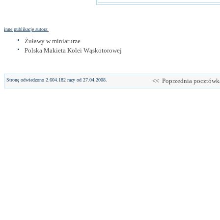
inne publikacje autora:
Żuławy w miniaturze
Polska Makieta Kolei Wąskotorowej
Stronę odwiedzono 2.604.182 razy od 27.04.2008.
<< Poprzednia pocztówk