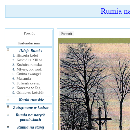
Rumia n
Powrót
Powrót
Kalendarium
Dzieje Rumi :
Historia kolei
1.
Kościół z XIII w
2.
Kuźnica rumska
3.
Młyny, ob. wod.
4.
Gmina ewangel.
5.
Masarnia
6.
Folwark cyster.
7.
Karczma w Zag.
8.
Ośmio-w. kościół
9.
Kartki rumskie
Zatrzymane w kadrze
Rumia na starych
pocztówkach
Rumia na starej