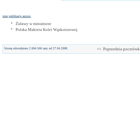
inne publikacje autora:
Żuławy w miniaturze
Polska Makieta Kolei Wąskotorowej
Stronę odwiedzono 2.604.566 razy od 27.04.2008.
<< Poprzednia pocztówk