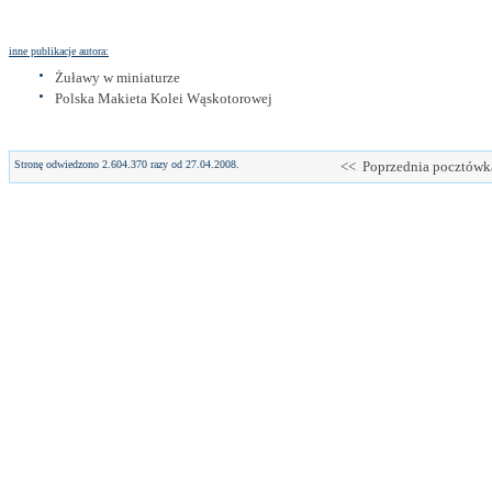
inne publikacje autora:
Żuławy w miniaturze
Polska Makieta Kolei Wąskotorowej
Stronę odwiedzono 2.604.370 razy od 27.04.2008.
<< Poprzednia pocztówk