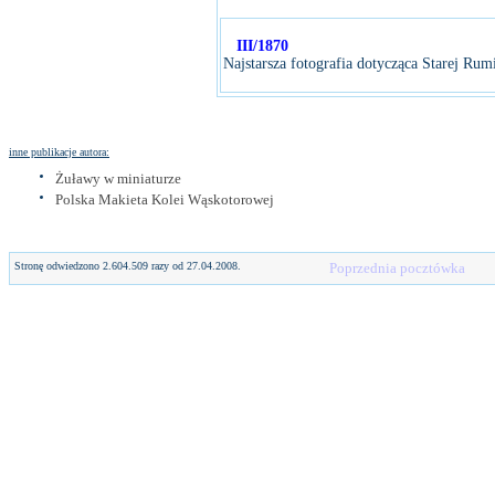
III/1870
Najstarsza fotografia dotycząca Starej Rum
inne publikacje autora:
Żuławy w miniaturze
Polska Makieta Kolei Wąskotorowej
Stronę odwiedzono 2.604.509 razy od 27.04.2008.
Poprzednia pocztówka