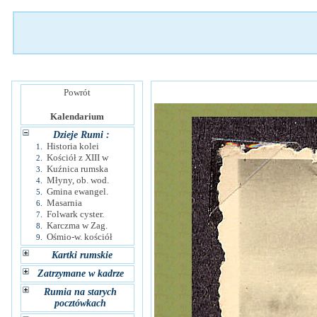
Powrót
Kalendarium
Dzieje Rumi :
Historia kolei
1.
Kościół z XIII w
2.
Kuźnica rumska
3.
Młyny, ob. wod.
4.
Gmina ewangel.
5.
Masarnia
6.
Folwark cyster.
7.
Karczma w Zag.
8.
Ośmio-w. kościół
9.
Kartki rumskie
Zatrzymane w kadrze
Rumia na starych
pocztówkach