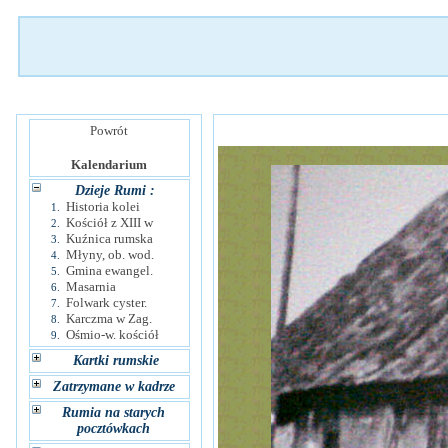
Powrót
Kalendarium
Dzieje Rumi :
Historia kolei
1.
Kościół z XIII w
2.
Kuźnica rumska
3.
Młyny, ob. wod.
4.
Gmina ewangel.
5.
Masarnia
6.
Folwark cyster.
7.
Karczma w Zag.
8.
Ośmio-w. kościół
9.
Kartki rumskie
Zatrzymane w kadrze
Rumia na starych
pocztówkach