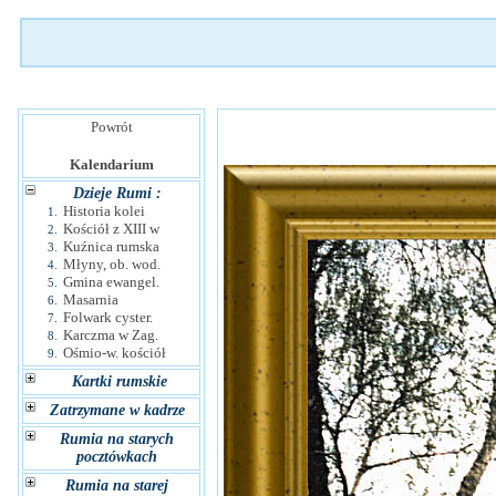
Powrót
Kalendarium
Dzieje Rumi :
Historia kolei
1.
Kościół z XIII w
2.
Kuźnica rumska
3.
Młyny, ob. wod.
4.
Gmina ewangel.
5.
Masarnia
6.
Folwark cyster.
7.
Karczma w Zag.
8.
Ośmio-w. kościół
9.
Kartki rumskie
Zatrzymane w kadrze
Rumia na starych
pocztówkach
Rumia na starej