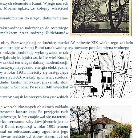
ekawszych elementów Rumi. W jego murach
. Można sądzić, że kolejny właściciel
zawiadomieniu do urzędu dokumentalno-
rtaku wodnego należącego do ostatniego
ompleksem przez rodzinę Hildebrantów
ulicy Starowiejskiej) na kuźnicę miedzi. W połowie XIX wieku tego zakładu
zasie istnieje w Starej Rumi tartak wodny usytuowany poniżej młyna wodnego.
o rodzaju produkcję wykonywana w tak
wijało się kolejnictwo, które wieś Rumię
zakład ten ulegał dalszej modernizacji.
 maszyny napędzano energia elektryczną.
y z roku 1931, mieściły się następujące
siątych XX wieku), spichlerz , stodoła,
ładu, kantor fabryczny, piekarnik, dom
ającego w Sopocie. Po roku 1940 wyjechał
trzeby wojsk lotniczych faszystowskich
jąc w przebudowanych obiektach zakładu
wowana konstrukcja. Po przejęciu tych
ałowego, który znajdował się na terenie
konserwatora zabytków (dworek jest na
rii Rumi, rozpoczął w roku 1995 remont
ostał on odrestaurowany zgodnie z jego
łówne wejście od strony stawu. Już od