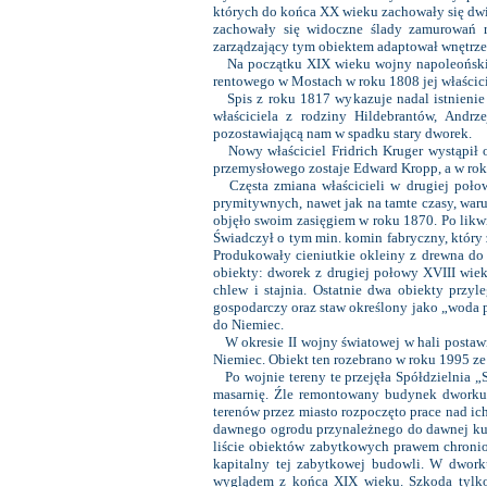
których do końca XX wieku zachowały się dwie
zachowały się widoczne ślady zamurowań ró
zarządzający tym obiektem adaptował wnętrze
Na początku XIX wieku wojny napoleońskie 
rentowego w Mostach w roku 1808 jej właścici
Spis z roku 1817 wykazuje nadal istnienie 
właściciela z rodziny Hildebrantów, Andr
pozostawiającą nam w spadku stary dworek.
Nowy właściciel Fridrich Kruger wystąpił o
przemysłowego zostaje Edward Kropp, a w roku
Częsta zmiana właścicieli w drugiej poło
prymitywnych, nawet jak na tamte czasy, waru
objęło swoim zasięgiem w roku 1870. Po likw
Świadczył o tym min. komin fabryczny, który
Produkowały cieniutkie okleiny z drewna do 
obiekty: dworek z drugiej połowy XVIII wiek
chlew i stajnia. Ostatnie dwa obiekty przy
gospodarczy oraz staw określony jako „woda p
do Niemiec.
W okresie II wojny światowej w hali postaw
Niemiec. Obiekt ten rozebrano w roku 1995 ze 
Po wojnie tereny te przejęła Spółdzielnia 
masarnię. Źle remontowany budynek dworku 
terenów przez miasto rozpoczęto prace nad ic
dawnego ogrodu przynależnego do dawnej ku
liście obiektów zabytkowych prawem chronio
kapitalny tej zabytkowej budowli. W dworku
wyglądem z końca XIX wieku. Szkoda tylko,