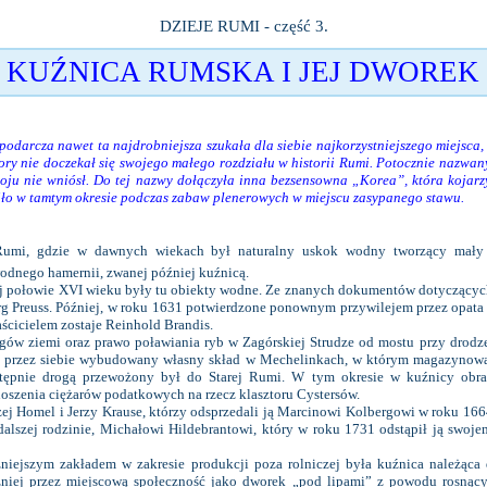
DZIEJE RUMI - część 3.
KUŹNICA RUMSKA I JEJ DWOREK
arcza nawet ta najdrobniejsza szukała dla siebie najkorzystniejszego miejsca, a
pory nie doczekał się swojego małego rozdziału w historii Rumi. Potocznie nazw
woju nie wniósł. Do tej nazwy dołączyła inna bezsensowna „Korea”, która kojarz
iło w tamtym okresie podczas zabaw plenerowych w miejscu zasypanego stawu.
 Rumi, gdzie w dawnych wiekach był naturalny uskok wodny tworzący mały 
odnego hamernii, zwanej później kuźnicą.
 połowie XVI wieku były tu obiekty wodne. Ze znanych dokumentów dotyczących 
erg Preuss. Później, w roku 1631 potwierdzone ponownym przywilejem przez opata
ścicielem zostaje Reinhold Brandis.
 ziemi oraz prawo poławiania ryb w Zagórskiej Strudze od mostu przy drodze 
a przez siebie wybudowany własny skład w Mechelinkach, w którym magazynowa
ępnie drogą przewożony był do Starej Rumi. W tym okresie w kuźnicy obrabi
onoszenia ciężarów podatkowych na rzecz klasztoru Cystersów.
j Homel i Jerzy Krause, którzy odsprzedali ją Marcinowi Kolbergowi w roku 16
 dalszej rodzinie, Michałowi Hildebrantowi, który w roku 1731 odstąpił ją swoje
ejszym zakładem w zakresie produkcji poza rolniczej była kuźnica należąca 
iej przez miejscową społeczność jako dworek „pod lipami” z powodu rosnący