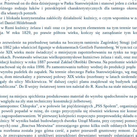
. Przetrwał on do dnia dzisiejszego w Parku Starowiejskim i stanowi jeden z ci
żnego rodzaju łuków i przesklepień charakterystycznych dla tamtego okresu
 dla własnych potrzeb.
i blokada kontynentalna zakłóciły działalność kuźnicy, o czym wspomina w 
el Daniel Hildebrandt
w Rumi kuźnicy żelaza i stali oraz co jest nowym elementem na tym terenie ta
zeja. W roku 1829, po prawie półtora wieku, kończy się zarządzanie tym k
 zezwolenie na przebudowę tartaku na bocznym ramieniu Zagórskiej Strugi (od 
 1862 jako właściciel figuruje w dokumentach Gottlieb Furstenberg. W tym też c
wie XIX wieku może świadczyć o mniejszym zapotrzebowaniu na rynku na teg
nkach. Powstawało wówczas wielkoprzemysłowe hutnictwo żelaza i stali, oraz roz
idacji kuźnicy w roku 1887 powstał Zakład Obróbki Drewna. Na przełomie wieków 
 zachował się do roku 1996. Po zamontowaniu turbiny wodnej do produkcji prądu
wyrobu pudełek do zapałek. Na terenie obecnego Parku Starowiejskiego, wg map
u, dom mieszkalny z pierwszej połowy XIX wieku (rozebrany w latach siedemdzie
legały do ulicy Mickiewicza. W dalszej części planu znajdował się budynek zak
ubliczna”. Do II wojny światowej teren ten należał do R. Kuscha na stałe mieszk
ionej na miejscu spichlerza produkowano materiał do wyrobu spadochronów na po
względu na zły stan techniczny konstrukcji żelbetowej.
„Samopomoc Chłopska”, a w połowie lat pięćdziesiątych „PSS Społem”, organizu
powoli popadał w ruinę, do czego przyczyniła się również wiekowa nie konser
h zagospodarowaniem. W pierwszej kolejności rozpoczęto przeprowadzkę składu op
źnicy. W wyniku badań budowlanych dworku Urząd Miasta, przy czynnej pomocy 
nych) oraz „Bractwa Mestwina” zrzeszającego grono kilku osób oddanych histo
 rozebrana została jego górna cześć, a parter przeszedł gruntowny remont. Z
 że zrezygnowano z urokliwej przeszklonej drewnianej werandy osłaniającej g