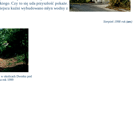
kiego. Czy to się uda przyszłość pokaże.
W miejscu kuźni wybudowano młyn wodny z
Sierpień 1998 rok (
aes
)
gi w okolicach Dworku pod
na rok 1999