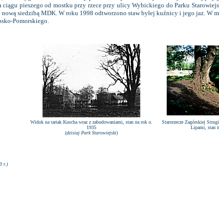
 ciągu pieszego od mostku przy rzece przy ulicy Wybickiego do Parku Starowiejs
ię nową siedzibą MDK. W roku 1998 odtworzono staw byłej kuźnicy i jego jaz. 
ubsko-Pomorskiego.
Widok na tartak Kuscha wraz z zabudowaniami, stan na rok o.
Starorzecze Zagórskiej Stru
1935
Lipami, stan 
(
dzisiaj Park Starowiejski
)
 r.)