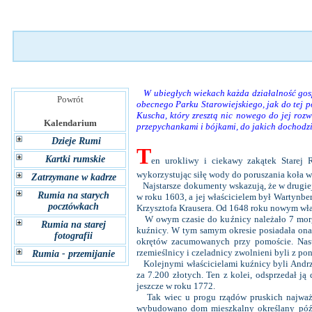
W ubiegłych wiekach każda działalność gospod
Powrót
obecnego Parku Starowiejskiego, jak do tej 
Kuscha, który zresztą nic nowego do jej roz
Kalendarium
przepychankami i bójkami, do jakich dochodz
Dzieje Rumi
T
Kartki rumskie
en urokliwy i ciekawy zakątek Starej
wykorzystując siłę wody do poruszania koła w
Zatrzymane w kadrze
Najstarsze dokumenty wskazują, że w drugiej
Rumia na starych
w roku 1603, a jej właścicielem był Wartynb
pocztówkach
Krzysztofa Krausera. Od 1648 roku nowym wła
W owym czasie do kuźnicy należało 7 morgów
Rumia na starej
kuźnicy. W tym samym okresie posiadała on
fotografii
okrętów zacumowanych przy pomoście. Nast
rzemieślnicy i czeladnicy zwolnieni byli z p
Rumia - przemijanie
Kolejnymi właścicielami kuźnicy byli Andrze
za 7.200 złotych. Ten z kolei, odsprzedał ją
jeszcze w roku 1772.
Tak wiec u progu rządów pruskich najważni
wybudowano dom mieszkalny określany późn