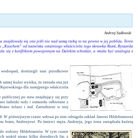
Andrzej Sadłowski
 znajdowały się one jeśli nie nad samą rzeką to na pewno w jej pobliżu. Teren
any „Kuschem” od nazwiska ostatniego właściciela tego skrawka Rumi, Ryszarda
yła się z konfliktem powojennym na Dalekim schodzie, a miała być analogia z
wodospad, dostrzegli nasi przodkowie
samej kuźni wynika, że istniała ona już
 Kęsowskiego dla następnego właściciela
publicznej po staw znajdujący się przy
no ładunki rudy i osmundu odbierane z
ano żelazo i stal. Zatrudnieni w niej
64. W późniejszym czasie wdowa po nim odstąpiła zakład Janowi Hildebrantowi
mu bratu, Andrzejowi. Po śmierci męża, Andrzeja, jego żona zarządzała kuźnią
do rodziny Hildebrantów. W tym czasie
ch wokół niego kilku dorodnych lip, z