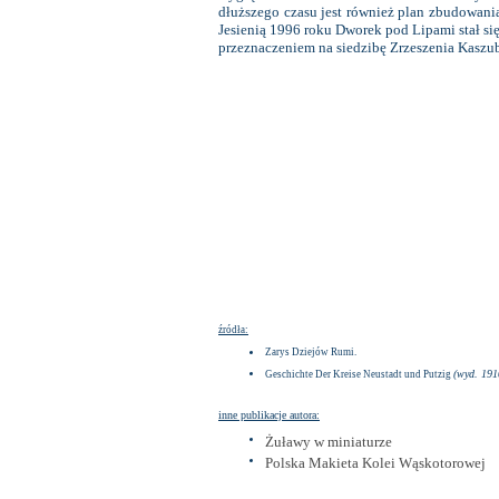
dłuższego czasu jest również plan zbudowania
Jesienią 1996 roku Dworek pod Lipami stał s
przeznaczeniem na siedzibę Zrzeszenia Kasz
źródła:
Zarys Dziejów Rumi.
(wyd. 1910
Geschichte Der Kreise Neustadt und Putzig
inne publikacje autora:
Żuławy w miniaturze
Polska Makieta Kolei Wąskotorowej